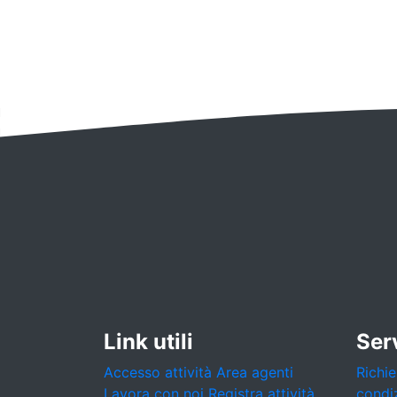
Link utili
Serv
Accesso attività
Area agenti
Richie
Lavora con noi
Registra attività
condi