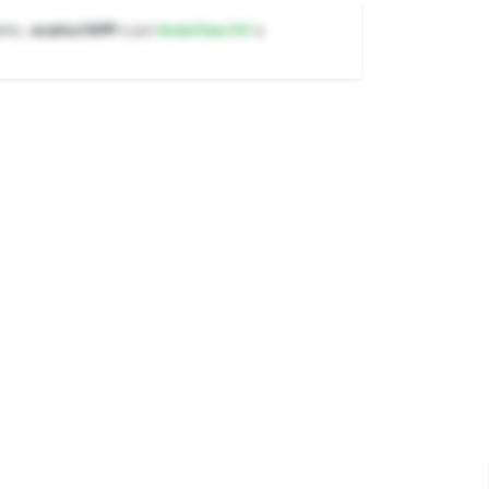
ento,
scarica l'APP
e poi
invia il tuo CV
a