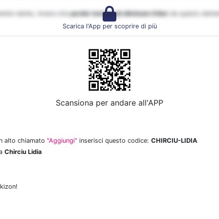
mente niente, invece che
perder tempo ad eliminare il blur
da questo elem
Scarica l'App per scoprire di più
Scansiona per andare all'APP
 in alto chiamato
"Aggiungi"
inserisci questo codice:
CHIRCIU-LIDIA
da
Chirciu Lidia
kizon!