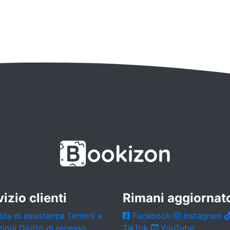
izio clienti
Rimani aggiornat
sta di assistenza
Termini e
Facebook
Instagram
zioni
Diritto di recesso
TikTok
YouTube